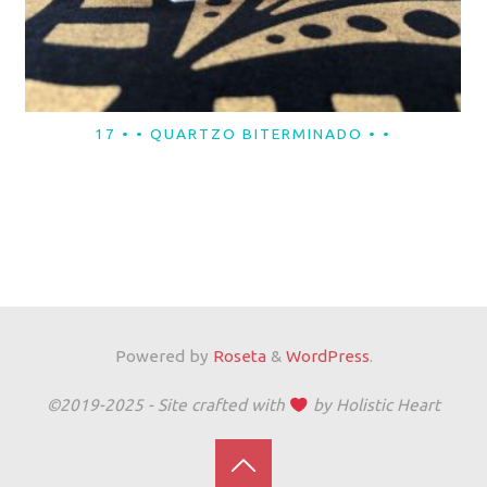
17 • • QUARTZO BITERMINADO • •
LER MAIS
Powered by
Roseta
&
WordPress
.
©2019-2025 - Site crafted with
by Holistic Heart