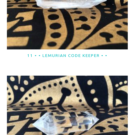
11 • • LEMURIAN CODE KEEPER • •
LER MAIS