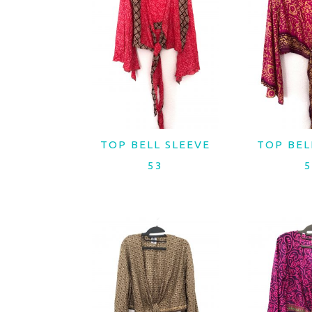
recent
TOP BELL SLEEVE
TOP BEL
LER MAIS
LER 
53
5