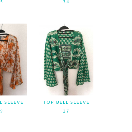
35
34
L SLEEVE
TOP BELL SLEEVE
 MAIS
LER MAIS
29
27