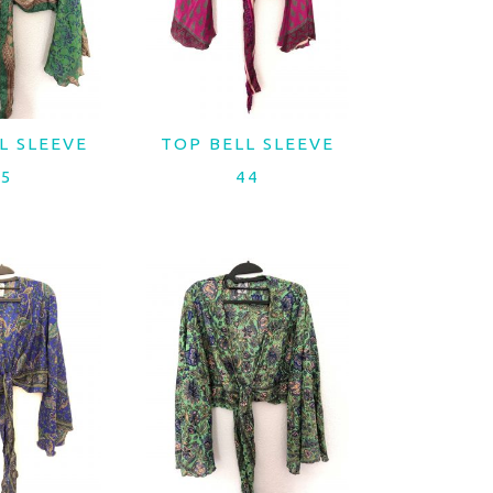
L SLEEVE
TOP BELL SLEEVE
 MAIS
LER MAIS
45
44