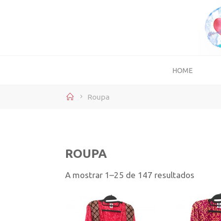
Skip
to
content
HOME
Home
Roupa
ROUPA
Orden
A mostrar 1–25 de 147 resultados
por
mais