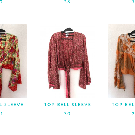
7
36
L SLEEVE
TOP BELL SLEEVE
TOP BEL
MAIS
LER MAIS
LER
1
30