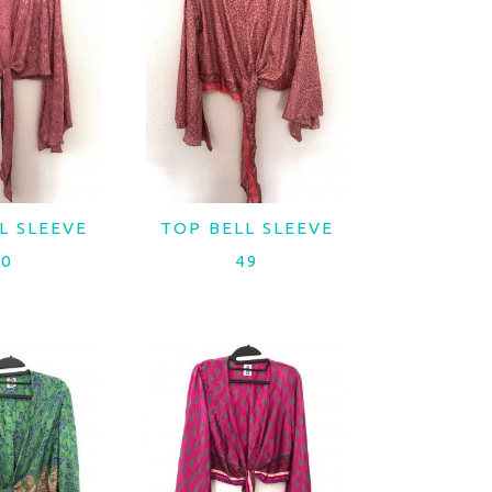
L SLEEVE
TOP BELL SLEEVE
 MAIS
LER MAIS
50
49