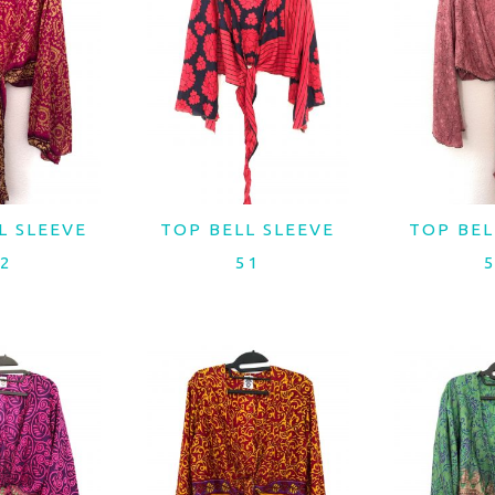
es
L SLEEVE
TOP BELL SLEEVE
TOP BEL
MAIS
LER MAIS
LER
2
51