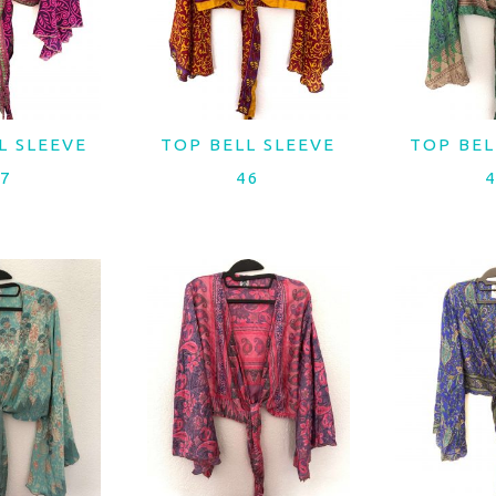
L SLEEVE
TOP BELL SLEEVE
TOP BEL
MAIS
LER MAIS
LER
7
46