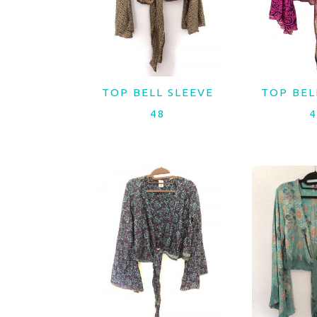
TOP BELL SLEEVE
TOP BEL
LER MAIS
LER 
48
4