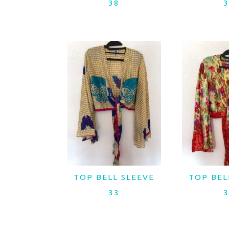
38
3
TOP BELL SLEEVE
TOP BEL
LER MAIS
LER 
33
3