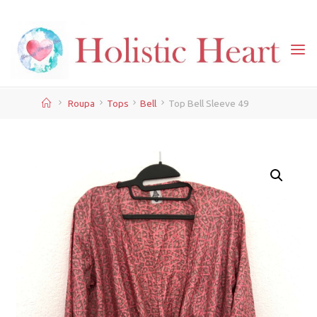
Skip
to
content
Home
Roupa
Tops
Bell
Top Bell Sleeve 49