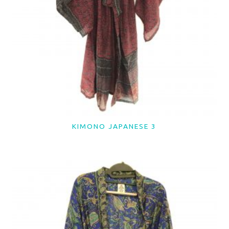
KIMONO JAPANESE 3
LER MAIS