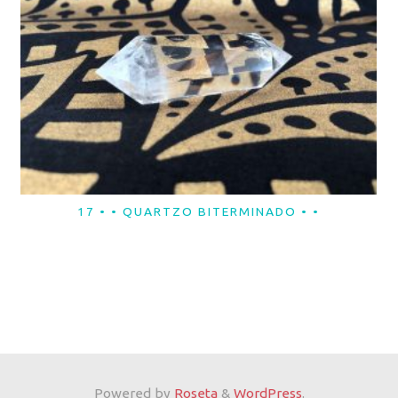
17 • • QUARTZO BITERMINADO • •
LER MAIS
Powered by
Roseta
&
WordPress
.