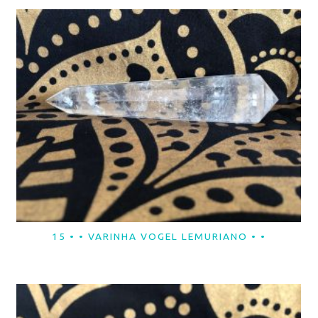
15 • • VARINHA VOGEL LEMURIANO • •
LER MAIS