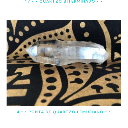
17 • • QUARTZO BITERMINADO • •
LER MAIS
4 • • PONTA DE QUARTZO LEMURIANO • •
LER MAIS