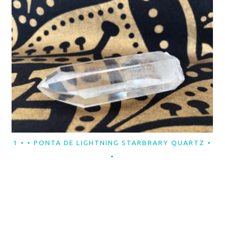
1 • • PONTA DE LIGHTNING STARBRARY QUARTZ •
LER MAIS
•