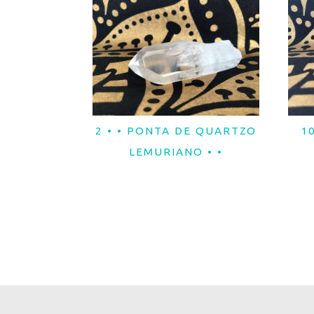
2 • • PONTA DE QUARTZO
1
LER MAIS
LEMURIANO • •