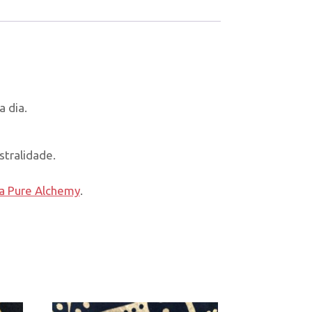
a dia.
tralidade.
a Pure Alchemy
.