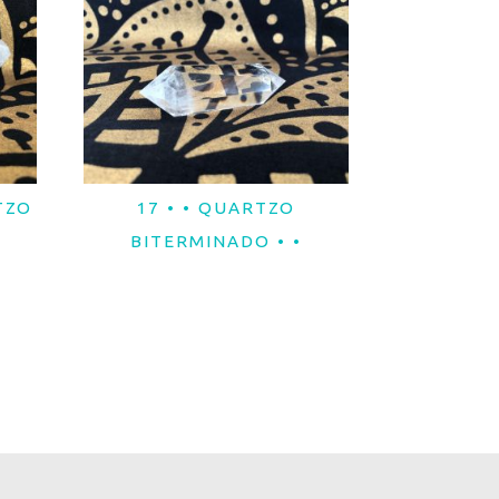
TZO
17 • • QUARTZO
LER MAIS
BITERMINADO • •