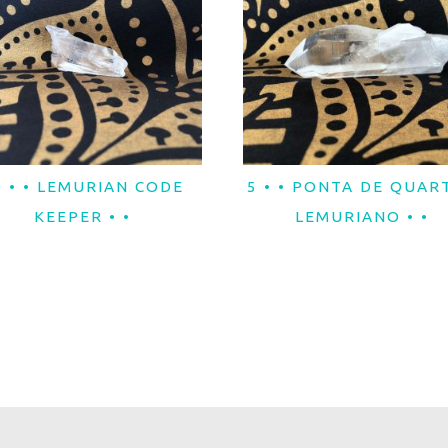
0 • • LEMURIAN CODE
5 • • PONTA DE QUAR
LER MAIS
LER MAIS
KEEPER • •
LEMURIANO • •