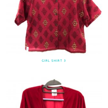
GIRL SHIRT 3
LER MAIS