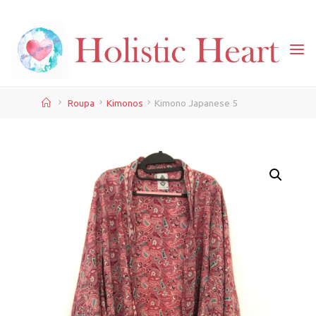
Skip
to
content
Home
Roupa
Kimonos
Kimono Japanese 5