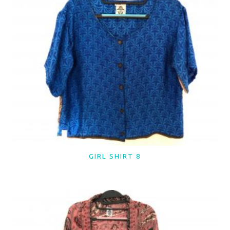
GIRL SHIRT 8
LER MAIS