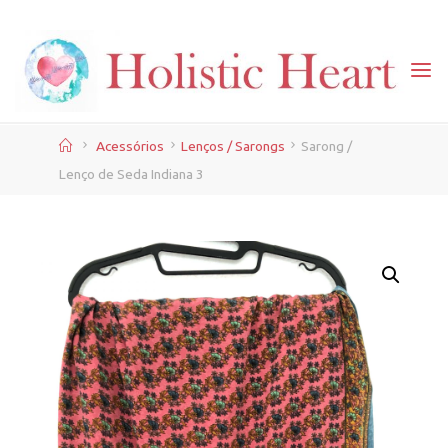
Skip
to
content
Home
Acessórios
Lenços / Sarongs
Sarong /
Lenço de Seda Indiana 3