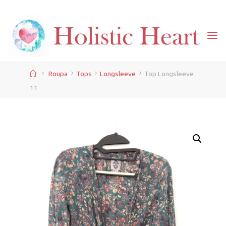
Skip
to
content
Home
Roupa
Tops
Longsleeve
Top Longsleeve
11