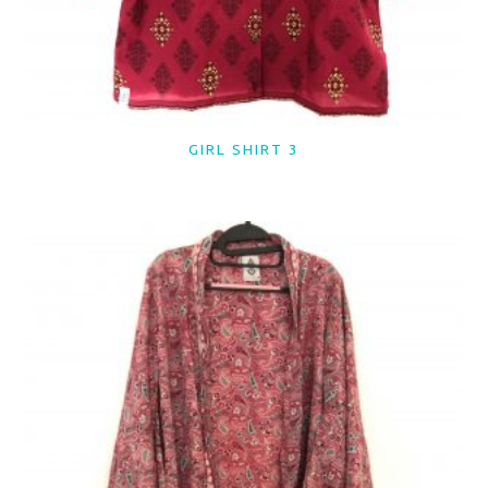
GIRL SHIRT 3
LER MAIS