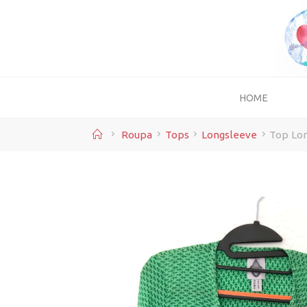
Skip
to
content
HOME
Home
Roupa
Tops
Longsleeve
Top Lo