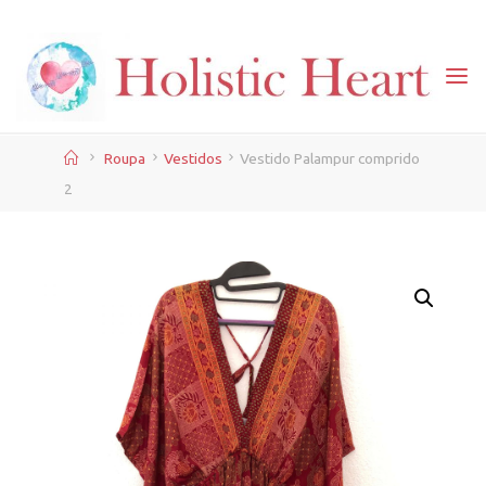
Skip
to
content
Home
Roupa
Vestidos
Vestido Palampur comprido
2