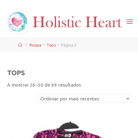
Skip
to
content
Home
Roupa
Tops
Página 2
TOPS
Ordenado
A mostrar 26–50 de 69 resultados
por
mais
recentes