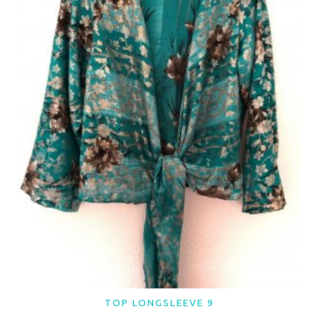
TOP LONGSLEEVE 9
LER MAIS