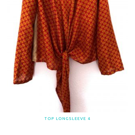
TOP LONGSLEEVE 4
LER MAIS