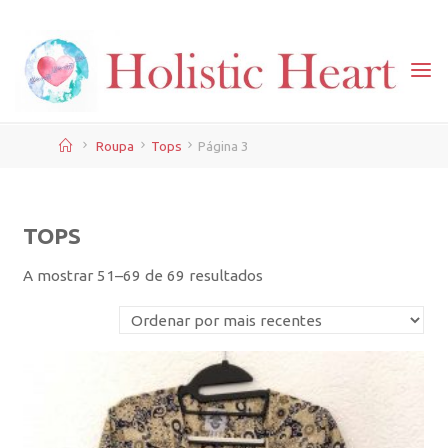
Skip
to
content
Home
Roupa
Tops
Página 3
TOPS
Ordenado
A mostrar 51–69 de 69 resultados
por
mais
recentes