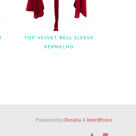
1
TOP VELVET BELL SLEEVE
LER MAIS
VERMELHO
Powered by
Roseta
&
WordPress
.