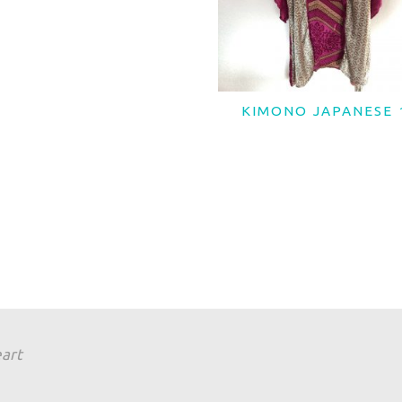
KIMONO JAPANESE 
LER MAIS
eart