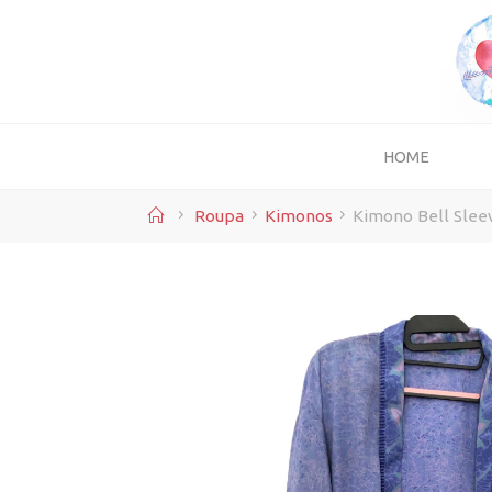
Skip
to
content
HOME
Home
Roupa
Kimonos
Kimono Bell Slee