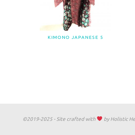
KIMONO JAPANESE 5
LER MAIS
©2019-2025 - Site crafted with
by Holistic H