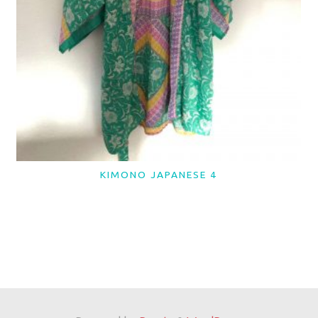
KIMONO JAPANESE 4
LER MAIS