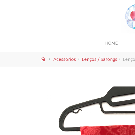
Skip
to
content
HOME
Home
Acessórios
Lenços / Sarongs
Lenço