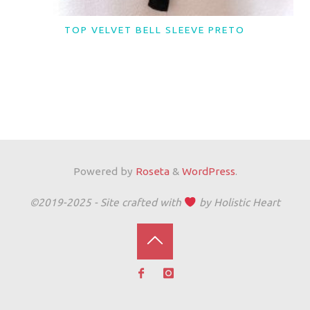
TOP VELVET BELL SLEEVE PRETO
LER MAIS
Powered by
Roseta
&
WordPress
.
©2019-2025 - Site crafted with
by Holistic Heart
Back
to