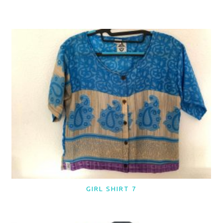
GIRL SHIRT 7
LER MAIS