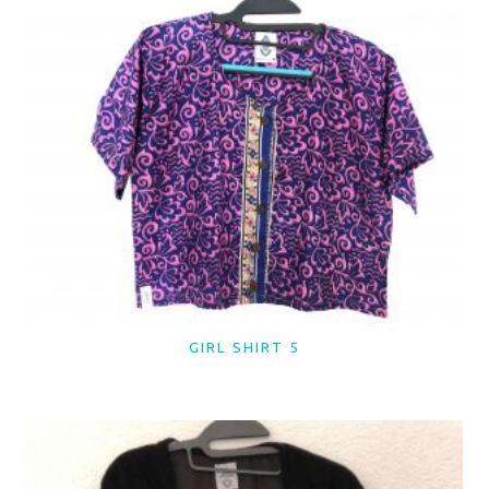
GIRL SHIRT 5
LER MAIS