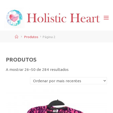
Skip
to
content
Home
Produtos
Página 2
PRODUTOS
Ordenado
A mostrar 26–50 de 284 resultados
por
mais
recentes