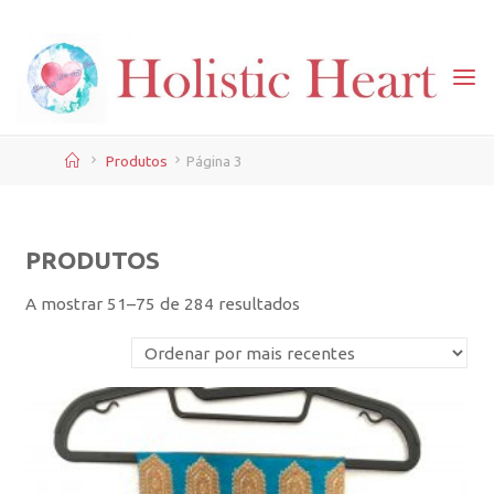
Skip
to
content
Home
Produtos
Página 3
PRODUTOS
Ordenado
A mostrar 51–75 de 284 resultados
por
mais
recentes