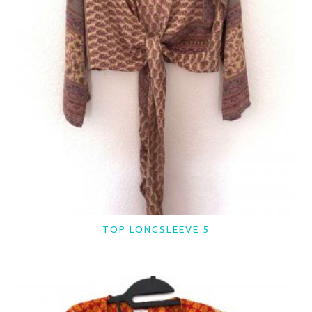
TOP LONGSLEEVE 5
LER MAIS