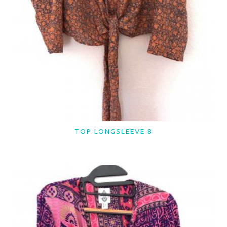
TOP LONGSLEEVE 8
LER MAIS