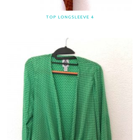
TOP LONGSLEEVE 4
LER MAIS