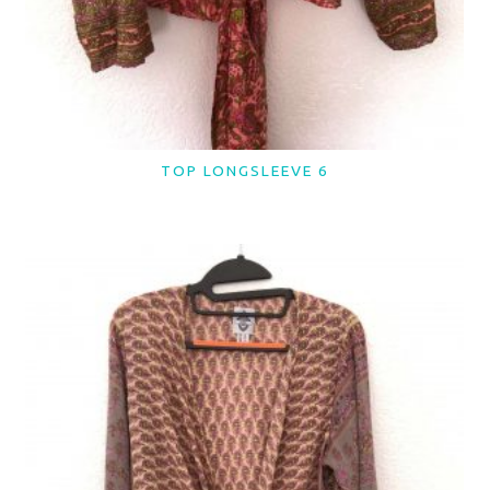
TOP LONGSLEEVE 6
LER MAIS