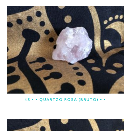
48 • • QUARTZO ROSA (BRUTO) • •
LER MAIS