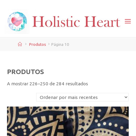
Skip
to
content
Home
Produtos
Página 10
PRODUTOS
Ordenado
A mostrar 226–250 de 284 resultados
por
mais
recentes